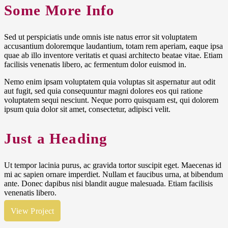
Some More Info
Sed ut perspiciatis unde omnis iste natus error sit voluptatem
accusantium doloremque laudantium, totam rem aperiam, eaque ipsa
quae ab illo inventore veritatis et quasi architecto beatae vitae. Etiam
facilisis venenatis libero, ac fermentum dolor euismod in.
Nemo enim ipsam voluptatem quia voluptas sit aspernatur aut odit
aut fugit, sed quia consequuntur magni dolores eos qui ratione
voluptatem sequi nesciunt. Neque porro quisquam est, qui dolorem
ipsum quia dolor sit amet, consectetur, adipisci velit.
Just a Heading
Ut tempor lacinia purus, ac gravida tortor suscipit eget. Maecenas id
mi ac sapien ornare imperdiet. Nullam et faucibus urna, at bibendum
ante. Donec dapibus nisi blandit augue malesuada. Etiam facilisis
venenatis libero.
View Project