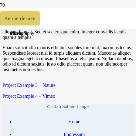
Lorem ipsum dolor sit amet, consectetur adipiscing elit. Nulla iaculis
molestie fermentum. Ut vel justo molestie, maximus nulla eu,
Kennenlernen
Project Example 2 – Blue
Project Example 2 – Grey
Project Example 2 – Nature
Project Example 1 – Notebook
tempus turpis. Donec commodo quam et tempor dignissim. Praesent
eu aliquet metus, sit amet auctor quam. Quisque ultrices tellus et
aliquam feugiat. Sed et scelerisque enim. Integer convallis iaculis
Video
Video
Photography
Mockups
quam a tempus.
Etiam sollicitudin mauris efficitur, sodales lorem ut, maximus lectus.
Suspendisse laoreet nisl id turpis aliquam dictum. Maecenas aliquet
quis magna eget accumsan. Phasellus a felis ipsum. Nullam dapibus,
odio id dictum sagittis, justo odio placerat quam, non ullamcorper
nisi metus non lectus.
Project Example 3 – Nature
Project Example 4 – Vimeo
© 2026 Sabine Lange
Home
Impressum