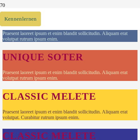
UNIQUE SOTER
Kennenlernen
Praesent laoreet ipsum et enim blandit sollicitudin. Aliquam erat
volutpat rutrum ipsum enim.
UNIQUE SOTER
Praesent laoreet ipsum et enim blandit sollicitudin. Aliquam erat
volutpat rutrum ipsum enim.
CLASSIC MELETE
Praesent laoreet ipsum et enim blandit sollicitudin. Aliquam erat
volutpat. Curabitur rutrum ipsum enim.
CLASSIC MELETE