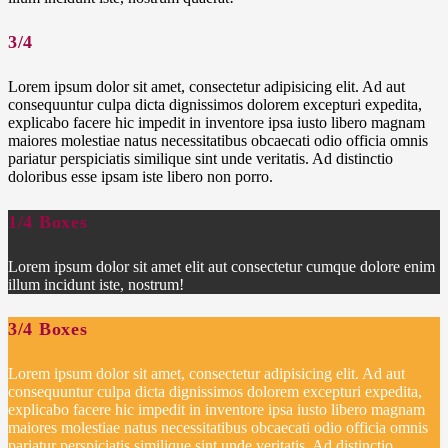
3/4
Lorem ipsum dolor sit amet, consectetur adipisicing elit. Ad aut
consequuntur culpa dicta dignissimos dolorem excepturi expedita,
explicabo facere hic impedit in inventore ipsa iusto libero magnam
maiores molestiae natus necessitatibus obcaecati odio officia omnis
pariatur perspiciatis similique sint unde veritatis. Ad distinctio
doloribus esse ipsam iste libero non porro.
1/4 Boxes
Lorem ipsum dolor sit amet elit aut consectetur cumque dolore enim
illum incidunt iste, nostrum!
3/4 Boxes
Lorem ipsum dolor sit amet, consectetur adipisicing elit. Ad aut
consequuntur culpa dicta dignissimos dolorem excepturi expedita,
explicabo facere hic impedit in inventore ipsa iusto libero magnam
maiores molestiae natus necessitatibus obcaecati odio officia omnis
pariatur perspiciatis similique sint unde veritatis. Ad distinctio