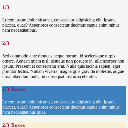
1/3
Lorem ipsum dolor sit amet, consectetur adipisicing elit. Ipsam,
placeat, quae? Asperiores consectetur ducimus eaque enim minus
nam necessitatibus.
2/3
Sed commodo ante rhoncus neque rutrum, id scelerisque turpis
ornare. Aenean quam nisl, tristique non posuere in, ullamcorper non
ipsum. Praesent at consectetur erat. Nulla quis lacinia sapien, eget
porttitor lectus. Nullam viverra, magna quis gravida molestie, augue
urna bibendum nulla, in consequat nisi urna et tortor.
1/3 Boxes
Lorem ipsum dolor sit amet, consectetur adipisicing elit. Ipsam,
placeat, quae? Asperiores consectetur ducimus eaque enim minus
nam necessitatibus quas.
2/3 Boxes