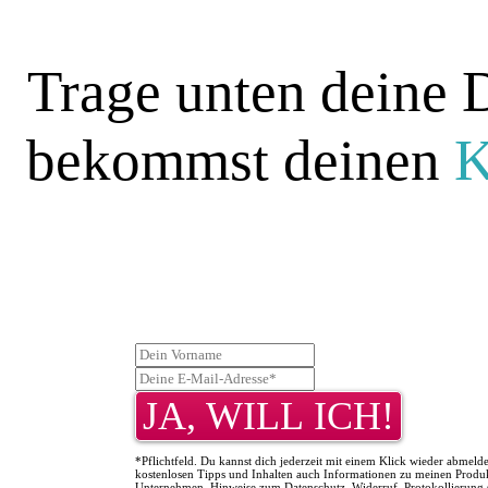
Trage unten deine 
bekommst deinen
INSELSC
JA, WILL ICH!
*Pflichtfeld. Du kannst dich jederzeit mit einem Klick wieder abmeld
kostenlosen Tipps und Inhalten auch Informationen zu meinen Prod
Unternehmen. Hinweise zum Datenschutz, Widerruf, Protokollierung 