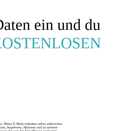
Daten ein und du
KOSTENLOSEN
HNACK:
en. Meine E-Mails enthalten neben zahlreichen
ukten, Angeboten, Aktionen und zu meinem
sowie der von der Einwilligung umfassten